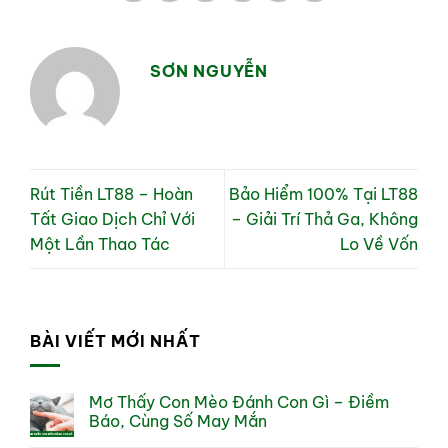
SƠN NGUYỄN
Rút Tiền LT88 – Hoàn
Bảo Hiểm 100% Tại LT88
Tất Giao Dịch Chỉ Với
– Giải Trí Thả Ga, Không
Một Lần Thao Tác
Lo Về Vốn
BÀI VIẾT MỚI NHẤT
Mơ Thấy Con Mèo Đánh Con Gì – Điềm
Báo, Cùng Số May Mắn