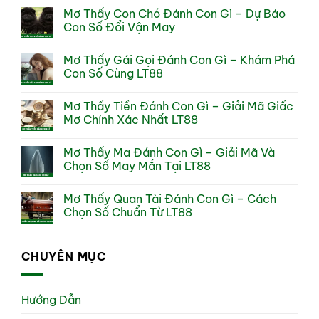
Mơ Thấy Con Chó Đánh Con Gì – Dự Báo
Con Số Đổi Vận May
Mơ Thấy Gái Gọi Đánh Con Gì – Khám Phá
Con Số Cùng LT88
Mơ Thấy Tiền Đánh Con Gì – Giải Mã Giấc
Mơ Chính Xác Nhất LT88
Mơ Thấy Ma Đánh Con Gì – Giải Mã Và
Chọn Số May Mắn Tại LT88
Mơ Thấy Quan Tài Đánh Con Gì – Cách
Chọn Số Chuẩn Từ LT88
CHUYÊN MỤC
Hướng Dẫn