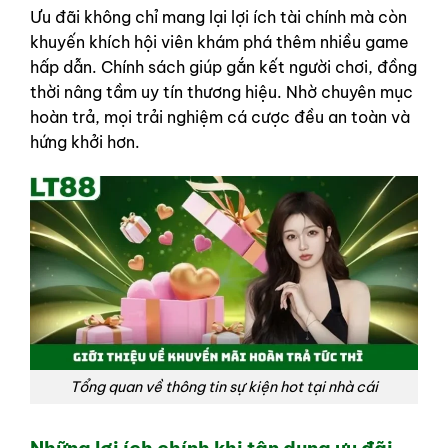
Ưu đãi không chỉ mang lại lợi ích tài chính mà còn
khuyến khích hội viên khám phá thêm nhiều game
hấp dẫn. Chính sách giúp gắn kết người chơi, đồng
thời nâng tầm uy tín thương hiệu. Nhờ chuyên mục
hoàn trả, mọi trải nghiệm cá cược đều an toàn và
hứng khởi hơn.
Tổng quan về thông tin sự kiện hot tại nhà cái