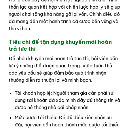
thần lạc quan kết hợp với chiến lược hợp lý sẽ giúp
người chơi tăng khả năng gỡ lại vốn. Chính điều đó
đã mang đến một hành trình cá cược bền vững và
thú vị hơn.
Tiêu chí để tận dụng khuyến mãi hoàn
trả tức thì
Để nhận khuyến mãi hoàn trả tức thì, hội viên cần
lưu ý những điều kiện quan trọng. Việc tuân thủ
các yêu cầu sẽ giúp đảm bảo quá trình nhận
thưởng diễn ra thuận lợi và minh bạch.
Tài khoản hợp lệ: Người tham gia cần phải sử
dụng tài khoản đã xác minh đầy đủ thông tin và
được hệ thống nhà cái chấp nhận.
Mức cược tối thiểu: Để đủ điều kiện nhận ưu
đãi, hội viên cần hoàn thành mức cược tối thiểu