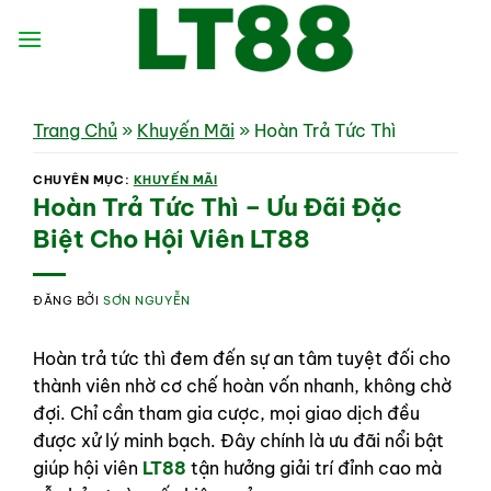
Bỏ
qua
nội
dung
Trang Chủ
»
Khuyến Mãi
»
Hoàn Trả Tức Thì
CHUYÊN MỤC:
KHUYẾN MÃI
Hoàn Trả Tức Thì – Ưu Đãi Đặc
Biệt Cho Hội Viên LT88
ĐĂNG BỞI
SƠN NGUYỄN
Hoàn trả tức thì đem đến sự an tâm tuyệt đối cho
thành viên nhờ cơ chế hoàn vốn nhanh, không chờ
đợi. Chỉ cần tham gia cược, mọi giao dịch đều
được xử lý minh bạch. Đây chính là ưu đãi nổi bật
giúp hội viên
LT88
tận hưởng giải trí đỉnh cao mà