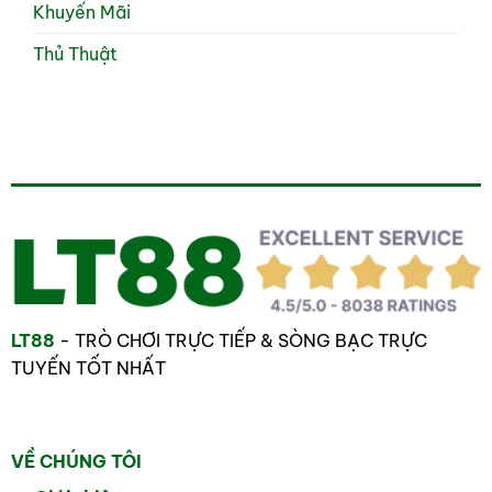
Khuyến Mãi
Thủ Thuật
LT88
- TRÒ CHƠI TRỰC TIẾP & SÒNG BẠC TRỰC
TUYẾN TỐT NHẤT
VỀ CHÚNG TÔI