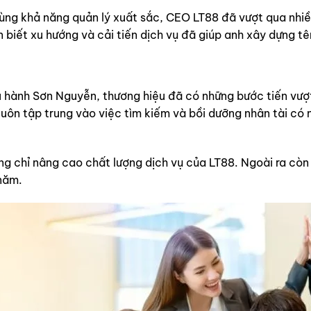
ng khả năng quản lý xuất sắc, CEO LT88 đã vượt qua nhiều 
 biết xu hướng và cải tiến dịch vụ đã giúp anh xây dựng tên
 hành Sơn Nguyễn, thương hiệu đã có những bước tiến vượ
ôn tập trung vào việc tìm kiếm và bồi dưỡng nhân tài có n
ng chỉ nâng cao chất lượng dịch vụ của LT88. Ngoài ra còn
 năm.