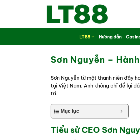
Bỏ
qua
nội
dung
LT88
Hướng dẫn
Casin
Sơn Nguyễn – Hành
Sơn Nguyễn từ một thanh niên đầy h
tại Việt Nam. Anh không chỉ để lại d
trí.
Mục lục
Tiểu sử CEO Sơn Ngu