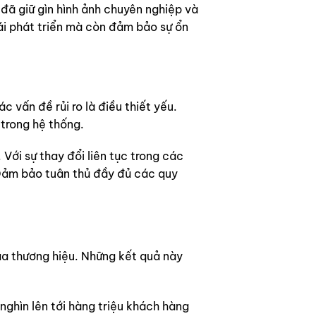
đã giữ gìn hình ảnh chuyên nghiệp và
ái phát triển mà còn đảm bảo sự ổn
c vấn đề rủi ro là điều thiết yếu.
trong hệ thống.
Với sự thay đổi liên tục trong các
 Đảm bảo tuân thủ đầy đủ các quy
ủa thương hiệu. Những kết quả này
 nghìn lên tới hàng triệu khách hàng