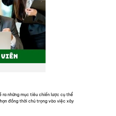
 ra những mục tiêu chiến lược cụ thể
 hạn đồng thời chú trọng vào việc xây