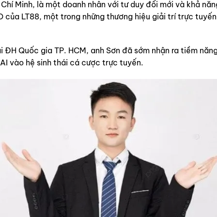
Chí Minh, là một doanh nhân với tư duy đổi mới và khả năng
O của LT88, một trong những thương hiệu giải trí trực tuyế
i ĐH Quốc gia TP. HCM, anh Sơn đã sớm nhận ra tiềm năng to
AI vào hệ sinh thái cá cược trực tuyến.