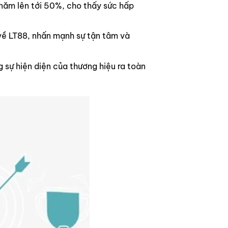
 năm lên tới 50%, cho thấy sức hấp
 về LT88, nhấn mạnh sự tận tâm và
 sự hiện diện của thương hiệu ra toàn