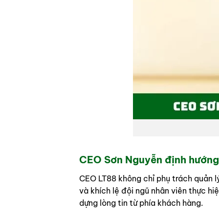
CEO Sơn Nguyễn định hướng
CEO LT88 không chỉ phụ trách quản l
và khích lệ đội ngũ nhân viên thực h
dựng lòng tin từ phía khách hàng.