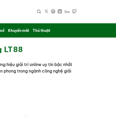
 số
Khuyến mãi
Thủ thuật
g LT88
 hiệu giải trí online uy tín bậc nhất
iên phong trong ngành công nghệ giải